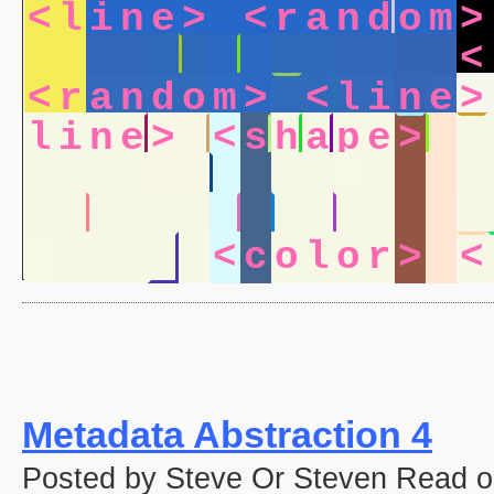
<
l
i
n
e
>
<
r
a
n
d
o
m
>
<
m
e
t
a
>
<
l
i
n
e
>
<
<
r
a
n
d
o
m
>
<
l
i
n
e
>
l
i
n
e
>
<
s
h
a
p
e
>
<
l
i
n
e
>
<
r
a
n
d
o
m
>
i
n
e
>
<
r
a
n
d
o
m
>
<
m
e
t
a
>
<
c
o
l
o
r
>
<
Metadata Abstraction 4
Posted by Steve Or Steven Read o