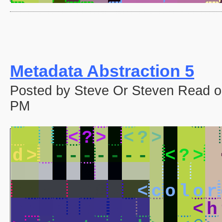
Metadata Abstraction 5
Posted by Steve Or Steven Read o
PM
<
*
>
<
?
>
<
?
>
<
o
n
d
>
-
-
-
-
-
-
-
<
?
>
e
.
h
a
c
k
>
<
p
a
i
n
t
i
o
r
k
>
<
@
>
<
c
o
l
o
r
e
n
.
r
e
a
d
>
<
@
>
<
h