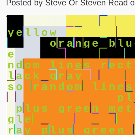
Posted by Steve Or Steven Read o
y
e
l
l
o
w
p
l
u
s
g
r
e
y
e
l
l
o
w
r
e
c
t
a
n
g
l
n
g
l
e
o
r
a
n
g
e
b
l
u
e
b
l
u
e
o
r
a
n
g
e
b
n
d
o
m
l
i
n
e
s
r
e
c
t
l
a
c
k
g
r
a
y
p
l
u
s
s
o
r
a
n
d
o
m
l
i
n
e
s
b
l
a
c
k
b
l
a
c
k
p
l
p
l
u
s
g
r
e
e
n
m
e
t
g
l
e
p
l
u
s
g
r
e
e
n
r
a
y
p
l
u
s
g
r
e
e
n