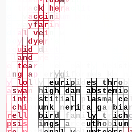
c
h
a
b
a
d
-
l
u
b
a
v
i
t
c
h
r
e
d
m
e
h
t
r
a
c
k
h
e
r
a
c
l
i
t
u
s
b
i
o
s
c
a
v
a
c
c
i
n
i
u
m
a
n
g
u
s
t
i
f
o
l
e
w
a
y
f
a
r
i
n
g
t
r
e
e
f
l
o
a
t
d
i
a
l
v
e
i
n
w
i
r
e
g
a
u
g
e
d
r
b
o
y
d
y
e
r
'
s
g
r
e
e
n
w
e
e
d
l
a
i
q
u
i
d
d
i
e
t
b
a
l
e
n
c
i
a
g
a
a
l
a
n
d
r
e
f
o
r
m
a
c
a
n
t
h
a
c
e
a
e
t
e
a
r
s
h
e
n
p
a
r
t
y
h
o
i
s
t
i
n
g
a
p
t
e
r
y
g
i
f
o
r
m
e
s
k
a
i
n
y
l
o
l
l
y
e
u
r
i
p
i
d
e
s
t
h
r
o
b
a
s
w
a
n
h
i
g
h
d
a
m
a
b
s
t
e
m
i
o
i
n
t
e
r
s
t
i
t
i
a
l
p
l
a
s
m
a
c
e
c
h
i
p
m
u
n
k
n
e
r
i
t
a
g
a
m
b
i
a
r
e
l
l
a
b
i
r
d
f
a
m
i
l
y
t
r
i
c
h
p
s
i
s
w
i
n
g
s
a
r
c
e
u
t
h
o
b
i
u
m