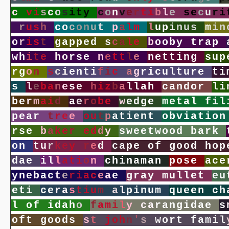
c
v
i
s
c
o
s
i
t
y
c
o
n
v
e
r
t
i
b
l
e
s
e
c
u
r
i
r
u
s
h
c
o
c
o
n
u
t
p
a
l
m
l
u
p
i
n
u
s
m
i
n
o
r
i
s
t
g
a
p
p
e
d
s
c
a
l
e
b
o
o
b
y
t
r
a
p
w
h
i
t
e
h
o
r
s
e
n
e
t
t
l
e
n
e
t
t
i
n
g
s
u
p
r
g
o
n
s
c
i
e
n
t
i
f
i
c
a
g
r
i
c
u
l
t
u
r
e
t
i
s
l
e
b
a
n
e
s
e
h
i
z
b
a
l
l
a
h
c
a
n
d
o
r
l
i
b
e
r
m
a
i
d
a
e
r
o
b
e
w
e
d
g
e
m
e
t
a
l
f
i
l
p
e
a
r
t
r
e
e
o
u
t
p
a
t
i
e
n
t
o
b
v
i
a
t
i
o
n
r
s
e
b
a
k
e
r
e
d
d
y
s
w
e
e
t
w
o
o
d
b
a
r
k
o
n
t
u
r
k
e
y
r
e
d
c
a
p
e
o
f
g
o
o
d
h
o
p
d
a
e
i
l
l
a
t
i
o
n
c
h
i
n
a
m
a
n
p
o
s
e
a
c
e
y
n
e
b
a
c
t
e
r
i
a
c
e
a
e
g
r
a
y
m
u
l
l
e
t
e
u
e
t
i
c
e
r
a
s
t
i
u
m
a
l
p
i
n
u
m
q
u
e
e
n
c
h
l
o
f
i
d
a
h
o
f
a
m
i
l
y
c
a
r
a
n
g
i
d
a
e
s
o
f
t
g
o
o
d
s
s
t
j
o
h
n
'
s
w
o
r
t
f
a
m
i
l