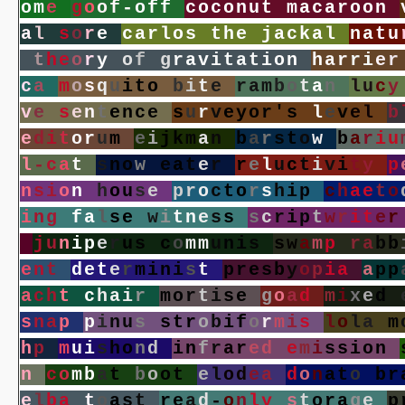
o
m
e
g
o
o
f
-
o
f
f
c
o
c
o
n
u
t
m
a
c
a
r
o
o
n
a
l
s
o
r
e
c
a
r
l
o
s
t
h
e
j
a
c
k
a
l
n
a
t
u
t
h
e
o
r
y
o
f
g
r
a
v
i
t
a
t
i
o
n
h
a
r
r
i
e
r
c
a
m
o
s
q
u
i
t
o
b
i
t
e
r
a
m
b
o
t
a
n
l
u
c
y
v
e
s
e
n
t
e
n
c
e
s
u
r
v
e
y
o
r
'
s
l
e
v
e
l
b
e
d
i
t
o
r
u
m
e
i
j
k
m
a
n
b
a
r
s
t
o
w
b
a
r
i
u
l
-
c
a
t
s
n
o
w
e
a
t
e
r
r
e
l
u
c
t
i
v
i
t
y
p
n
s
i
o
n
h
o
u
s
e
p
r
o
c
t
o
r
s
h
i
p
c
h
a
e
t
o
i
n
g
f
a
l
s
e
w
i
t
n
e
s
s
s
c
r
i
p
t
w
r
i
t
e
r
j
u
n
i
p
e
r
u
s
c
o
m
m
u
n
i
s
s
w
a
m
p
r
a
b
b
e
n
t
d
e
t
e
r
m
i
n
i
s
t
p
r
e
s
b
y
o
p
i
a
a
p
p
a
c
h
t
c
h
a
i
r
m
o
r
t
i
s
e
g
o
a
d
m
i
x
e
d
s
n
a
p
p
i
n
u
s
s
t
r
o
b
i
f
o
r
m
i
s
l
o
l
a
m
h
p
m
u
i
s
h
o
n
d
i
n
f
r
a
r
e
d
e
m
i
s
s
i
o
n
n
c
o
m
b
a
t
b
o
o
t
e
l
o
d
e
a
d
o
n
a
t
o
b
r
e
l
b
a
t
o
a
s
t
r
e
a
d
-
o
n
l
y
s
t
o
r
a
g
e
p