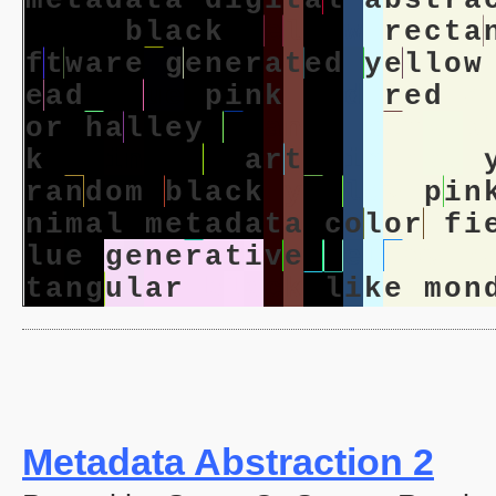
m
e
t
a
d
a
t
a
d
i
g
i
t
a
l
a
b
s
t
r
a
i
m
a
l
b
l
a
c
k
y
e
l
l
o
w
r
e
c
t
a
f
t
w
a
r
e
g
e
n
e
r
a
t
e
d
y
e
l
l
o
w
e
a
d
b
l
u
e
p
i
n
k
r
e
d
r
e
d
a
o
r
h
a
l
l
e
y
o
r
a
n
g
e
p
i
n
k
b
k
p
a
i
n
t
i
n
g
a
r
t
m
i
n
i
m
a
l
r
a
n
d
o
m
b
l
a
c
k
y
e
l
l
o
w
p
i
n
n
i
m
a
l
m
e
t
a
d
a
t
a
c
o
l
o
r
f
i
l
u
e
g
e
n
e
r
a
t
i
v
e
y
e
l
l
o
w
r
t
a
n
g
u
l
a
r
b
l
a
c
k
l
i
k
e
m
o
n
Metadata Abstraction 2