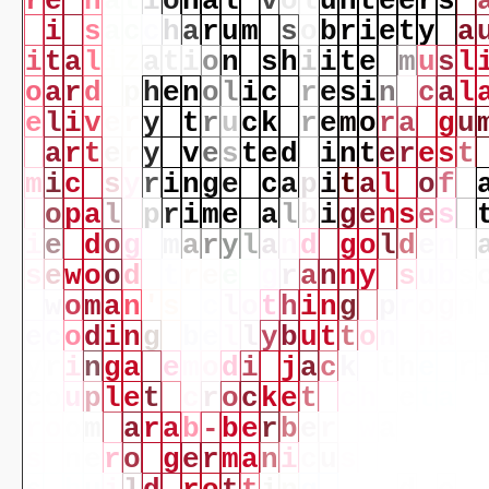
r
e
n
a
t
i
o
n
a
l
v
o
l
u
n
t
e
e
r
s
i
s
a
c
c
h
a
r
u
m
s
o
b
r
i
e
t
y
a
i
t
a
l
i
z
a
t
i
o
n
s
h
i
i
t
e
m
u
s
l
o
a
r
d
p
h
e
n
o
l
i
c
r
e
s
i
n
c
a
l
e
l
i
v
e
r
y
t
r
u
c
k
r
e
m
o
r
a
g
u
a
r
t
e
r
y
v
e
s
t
e
d
i
n
t
e
r
e
s
t
m
i
c
s
y
r
i
n
g
e
c
a
p
i
t
a
l
o
f
o
p
a
l
p
r
i
m
e
a
l
b
i
g
e
n
s
e
s
i
e
d
o
g
m
a
r
y
l
a
n
d
g
o
l
d
e
n
s
e
w
o
o
d
t
r
e
e
g
r
a
n
n
y
s
u
b
s
w
o
m
a
n
'
s
c
l
o
t
h
i
n
g
p
r
o
g
n
e
c
o
d
i
n
g
b
e
l
l
y
b
u
t
t
o
n
h
a
r
y
r
i
n
g
a
e
m
o
d
i
j
a
c
k
t
h
e
r
c
o
u
p
l
e
t
c
r
o
c
k
e
t
c
h
a
e
t
a
r
o
o
m
a
r
a
b
-
b
e
r
b
e
r
w
a
s
s
a
i
s
n
e
r
o
g
e
r
m
a
n
i
c
u
s
a
c
e
i