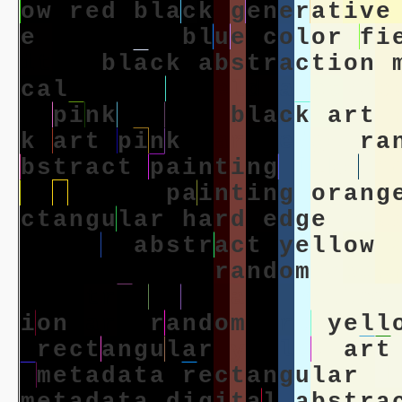
o
w
r
e
d
b
l
a
c
k
g
e
n
e
r
a
t
i
v
e
e
d
i
g
i
t
a
l
b
l
u
e
c
o
l
o
r
f
i
i
t
a
l
b
l
a
c
k
a
b
s
t
r
a
c
t
i
o
n
c
a
l
c
o
l
o
r
f
i
e
l
d
a
b
s
t
r
a
c
e
p
i
n
k
b
l
a
c
k
b
l
a
c
k
a
r
t
k
a
r
t
p
i
n
k
h
a
r
d
e
d
g
e
r
a
b
s
t
r
a
c
t
p
a
i
n
t
i
n
g
l
i
k
e
m
o
r
f
i
e
l
d
p
a
i
n
t
i
n
g
o
r
a
n
g
c
t
a
n
g
u
l
a
r
h
a
r
d
e
d
g
e
m
e
t
y
e
l
l
o
w
a
b
s
t
r
a
c
t
y
e
l
l
o
w
t
a
l
m
i
n
i
m
a
l
r
a
n
d
o
m
a
b
s
t
a
b
s
t
r
a
c
t
i
o
n
a
r
t
y
e
l
l
o
w
i
o
n
a
r
t
r
a
n
d
o
m
a
r
t
y
e
l
l
r
e
c
t
a
n
g
u
l
a
r
y
e
l
l
o
w
a
r
t
m
e
t
a
d
a
t
a
r
e
c
t
a
n
g
u
l
a
r
d