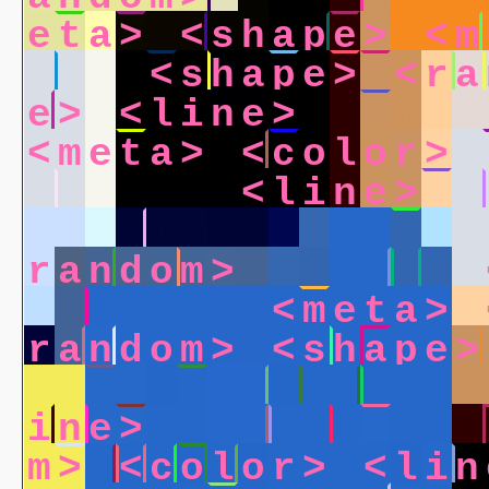
e
t
a
>
<
s
h
a
p
e
>
<
m
t
a
>
<
s
h
a
p
e
>
<
r
a
e
>
<
l
i
n
e
>
<
s
h
a
p
<
m
e
t
a
>
<
c
o
l
o
r
>
<
l
i
n
e
>
<
l
i
n
e
>
<
<
s
h
a
p
e
>
<
s
h
a
p
e
>
r
a
n
d
o
m
>
<
l
i
n
e
>
<
s
h
a
p
e
>
<
m
e
t
a
>
r
a
n
d
o
m
>
<
s
h
a
p
e
>
<
s
h
a
p
e
>
<
m
e
t
a
>
i
n
e
>
<
l
i
n
e
>
<
m
e
m
>
<
c
o
l
o
r
>
<
l
i
n