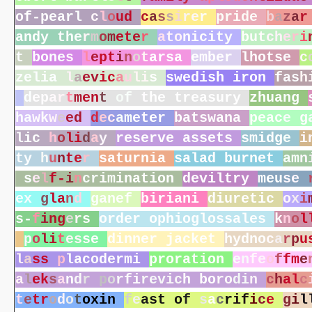
o
f
-
p
e
a
r
l
c
l
o
u
d
c
a
s
s
i
r
e
r
p
r
i
d
e
b
a
z
a
r
a
n
d
y
t
h
e
r
m
o
m
e
t
e
r
a
t
o
n
i
c
i
t
y
b
u
t
c
h
e
r
i
t
b
o
n
e
s
l
e
p
t
i
n
o
t
a
r
s
a
e
m
b
e
r
l
h
o
t
s
e
c
z
e
l
i
a
l
a
e
v
i
c
a
u
l
i
s
s
w
e
d
i
s
h
i
r
o
n
f
a
s
h
d
e
p
a
r
t
m
e
n
t
o
f
t
h
e
t
r
e
a
s
u
r
y
z
h
u
a
n
g
h
a
w
k
w
e
e
d
d
e
c
a
m
e
t
e
r
b
a
t
s
w
a
n
a
p
e
a
c
e
g
l
i
c
h
o
l
i
d
a
y
r
e
s
e
r
v
e
a
s
s
e
t
s
s
m
i
d
g
e
i
t
y
h
u
n
t
e
r
s
a
t
u
r
n
i
a
s
a
l
a
d
b
u
r
n
e
t
a
m
n
s
e
l
f
-
i
n
c
r
i
m
i
n
a
t
i
o
n
d
e
v
i
l
t
r
y
m
e
u
s
e
e
x
g
l
a
n
d
g
a
n
e
f
b
i
r
i
a
n
i
d
i
u
r
e
t
i
c
o
x
i
s
-
f
i
n
g
e
r
s
o
r
d
e
r
o
p
h
i
o
g
l
o
s
s
a
l
e
s
k
n
o
l
p
o
l
i
t
e
s
s
e
d
i
n
n
e
r
j
a
c
k
e
t
h
y
d
n
o
c
a
r
p
u
l
a
s
s
p
l
a
c
o
d
e
r
m
i
p
r
o
r
a
t
i
o
n
e
n
f
e
o
f
f
m
e
a
l
e
k
s
a
n
d
r
p
o
r
f
i
r
e
v
i
c
h
b
o
r
o
d
i
n
c
h
a
l
c
t
e
t
r
o
d
o
t
o
x
i
n
f
e
a
s
t
o
f
s
a
c
r
i
f
i
c
e
g
i
l