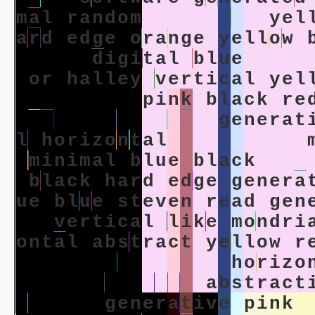
m
a
l
r
a
n
d
o
m
p
a
i
n
t
i
n
g
y
e
l
a
r
d
e
d
g
e
o
r
a
n
g
e
y
e
l
l
o
w
a
d
a
t
a
d
i
g
i
t
a
l
b
l
u
e
a
b
s
t
o
r
h
a
l
l
e
y
v
e
r
t
i
c
a
l
y
e
l
u
l
a
r
b
l
u
e
p
i
n
k
b
l
a
c
k
r
e
e
l
l
o
w
h
a
r
d
e
d
g
e
g
e
n
e
r
a
t
l
h
o
r
i
z
o
n
t
a
l
h
a
r
d
e
d
g
e
m
i
n
i
m
a
l
b
l
u
e
b
l
a
c
k
g
e
n
b
l
a
c
k
h
a
r
d
e
d
g
e
g
e
n
e
r
a
u
e
b
l
u
e
s
t
e
v
e
n
r
e
a
d
g
e
n
t
a
v
e
r
t
i
c
a
l
l
i
k
e
m
o
n
d
r
i
o
n
t
a
l
a
b
s
t
r
a
c
t
y
e
l
l
o
w
r
p
i
n
k
s
t
e
v
e
n
r
e
a
d
h
o
r
i
z
o
e
y
a
b
s
t
r
a
c
t
i
o
n
a
b
s
t
r
a
c
t
z
o
n
t
a
l
g
e
n
e
r
a
t
i
v
e
p
i
n
k