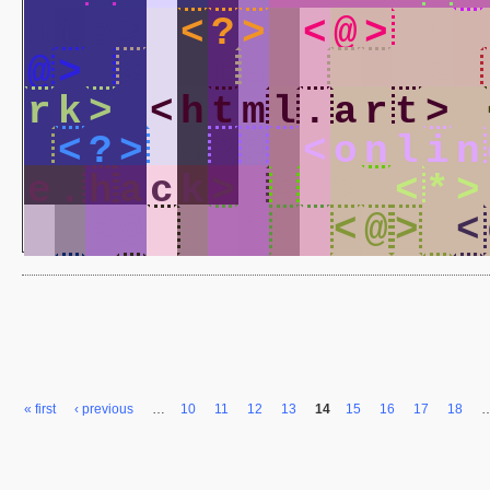
i
t
e
>
<
?
>
<
@
>
<
@
@
>
<
a
r
t
w
o
r
k
>
<
?
r
k
>
<
h
t
m
l
.
a
r
t
>
<
?
>
<
?
>
<
o
n
l
i
n
e
.
h
a
c
k
>
<
?
>
<
*
>
>
<
@
>
<
*
>
<
@
>
<
« first
‹ previous
…
10
11
12
13
14
15
16
17
18