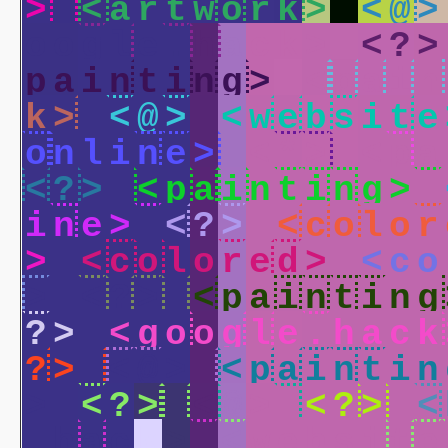
>
<
a
r
t
w
o
r
k
>
<
@
>
o
o
g
l
e
.
h
a
c
k
>
<
?
>
p
a
i
n
t
i
n
g
>
<
p
a
i
n
k
>
<
@
>
<
w
e
b
s
i
t
e
o
n
l
i
n
e
>
<
*
>
<
p
a
<
?
>
<
p
a
i
n
t
i
n
g
>
i
n
e
>
<
?
>
<
c
o
l
o
r
>
<
c
o
l
o
r
e
d
>
<
c
o
>
<
?
>
<
p
a
i
n
t
i
n
g
?
>
<
g
o
o
g
l
e
.
h
a
c
k
?
>
<
@
>
<
p
a
i
n
t
i
n
>
<
?
>
<
@
>
<
?
>
<
.
h
a
c
k
>
<
w
e
b
s
i
t
e