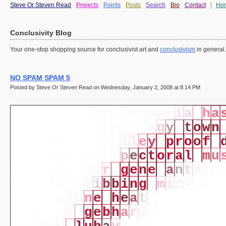
Steve Or Steven Read
Projects
Points
Posts
Search
Bio
Contact
|
Ho
Conclusivity Blog
Your one-stop shopping source for conclusivist art and
conclusivism
in general
NO SPAM SPAM 5
Posted by Steve Or Steven Read on Wednesday, January 2, 2008 at 8:14 PM
s
u
b
c
l
a
s
s
a
r
c
h
o
s
a
u
r
i
a
h
a
c
a
l
y
p
s
e
n
e
p
h
r
o
l
o
g
y
t
o
w
n
d
i
p
s
a
c
u
s
g
a
l
l
e
y
p
r
o
o
f
t
o
n
g
r
e
a
t
e
r
p
e
c
t
o
r
a
l
m
u
g
r
e
g
u
l
a
t
o
r
g
e
n
e
a
n
t
h
i
d
n
g
c
i
t
y
f
i
b
b
i
n
g
m
i
d
-
a
p
r
a
m
c
i
n
o
l
o
n
e
h
e
a
t
e
n
g
i
n
e
b
l
o
u
s
e
g
e
b
h
a
r
d
l
e
b
e
r
e
c