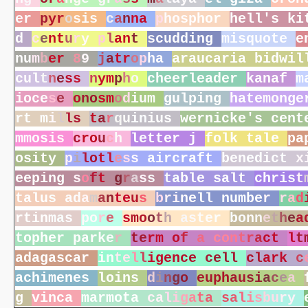
e
r
p
y
r
o
s
i
s
c
a
n
n
a
p
h
o
s
p
h
o
r
h
e
l
l
'
s
k
i
d
c
e
n
t
u
r
y
p
l
a
n
t
s
c
u
d
d
i
n
g
m
i
s
q
u
o
t
e
e
n
u
m
b
e
r
8
9
j
a
t
r
o
p
h
a
a
r
a
u
c
a
r
i
a
b
i
d
w
i
l
c
u
l
t
n
e
s
s
n
y
m
p
h
o
c
h
e
e
r
l
e
a
d
e
r
k
a
n
a
f
m
i
o
c
e
s
e
o
n
o
s
m
o
d
i
u
m
g
u
l
p
i
n
g
h
a
t
e
m
o
n
g
e
r
t
m
i
l
l
s
t
a
r
q
u
i
n
i
u
s
w
e
r
n
i
c
k
e
'
s
c
e
n
t
m
m
o
s
i
s
c
r
o
u
c
h
l
e
t
t
e
r
j
f
o
l
k
t
a
l
e
p
a
o
s
i
t
y
p
i
l
o
t
l
e
s
s
a
i
r
c
r
a
f
t
b
e
n
e
d
i
c
t
x
e
e
p
i
n
g
s
o
f
t
g
r
a
s
s
t
a
b
l
e
s
a
l
t
c
h
r
i
s
t
t
a
l
u
s
a
d
a
m
a
n
t
e
u
s
b
r
i
n
e
l
l
n
u
m
b
e
r
r
a
d
r
t
i
n
m
a
s
p
o
r
e
s
m
o
o
t
h
a
s
t
e
r
b
o
n
n
e
t
h
e
a
t
o
p
h
e
r
p
a
r
k
e
r
t
e
r
m
o
f
a
c
o
n
t
r
a
c
t
l
t
a
d
a
g
a
s
c
a
r
i
n
t
e
l
l
i
g
e
n
c
e
c
e
l
l
c
l
a
r
k
c
a
c
h
i
m
e
n
e
s
l
o
i
n
s
d
i
n
g
o
e
u
p
h
a
u
s
i
a
c
e
a
g
v
i
n
c
a
m
a
r
m
o
t
a
c
a
l
i
g
a
t
a
s
a
l
i
s
b
u
r
y