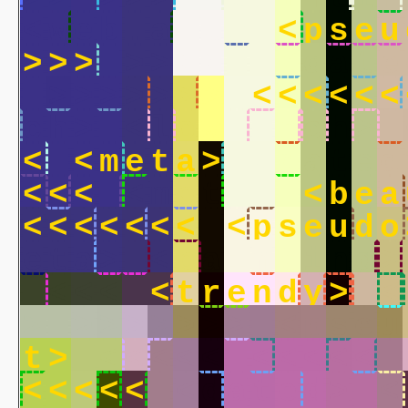
<
w
e
b
.
a
r
t
>
<
p
s
e
u
>
>
>
>
>
>
>
>
<
d
a
t
e
>
>
>
>
>
>
>
<
<
<
<
<
<
c
h
>
<
l
o
w
.
t
e
c
h
>
<
<
m
e
t
a
>
<
d
a
t
e
d
<
<
<
<
m
e
t
a
>
<
b
e
a
<
<
<
<
<
<
<
<
p
s
e
u
d
o
e
t
a
>
<
p
a
i
n
t
i
n
g
>
<
<
<
<
t
r
e
n
d
y
>
<
>
>
>
>
>
>
>
>
<
p
s
e
u
t
>
<
<
<
<
<
<
<
<
<
<
<
<
<
<
<
<
d
a
t
e
d
>
<