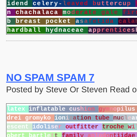
i
d
e
n
d
c
e
l
e
r
y
-
l
e
a
v
e
d
b
u
t
t
e
r
c
u
p
n
c
h
a
c
h
a
l
a
c
a
m
o
d
e
r
a
t
e
g
a
l
e
f
i
r
b
b
r
e
a
s
t
p
o
c
k
e
t
a
s
a
f
e
t
i
d
a
c
a
l
a
h
a
r
d
b
a
l
l
h
y
d
n
a
c
e
a
e
a
p
p
r
e
n
t
i
c
e
s
NO SPAM SPAM 7
Posted by Steve Or Steven Read on
l
a
t
e
x
i
n
f
l
a
t
a
b
l
e
c
u
s
h
i
o
n
g
y
m
n
o
p
i
l
u
s
d
r
e
i
g
r
o
m
y
k
o
i
o
n
i
z
a
t
i
o
n
t
u
b
e
n
u
c
l
e
a
e
s
c
e
n
t
i
d
o
l
i
s
e
r
o
u
t
f
i
t
t
e
r
t
r
o
c
h
e
w
i
o
b
e
r
t
b
a
r
t
l
e
t
t
f
a
m
i
l
y
a
p
l
o
d
o
n
t
i
i
d
a
e