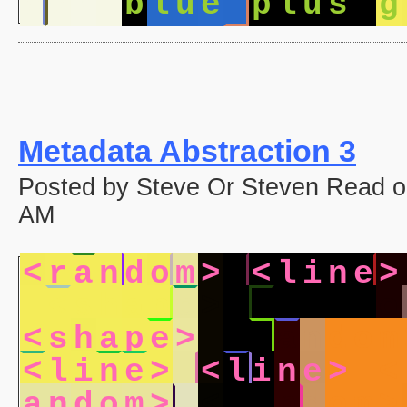
a
c
k
b
l
u
e
p
l
u
s
g
Metadata Abstraction 3
Posted by Steve Or Steven Read on
AM
<
r
a
n
d
o
m
>
<
l
i
n
e
>
<
s
h
a
p
e
>
<
r
a
n
d
o
<
s
h
a
p
e
>
<
r
a
n
d
o
m
<
l
i
n
e
>
<
l
i
n
e
>
<
a
n
d
o
m
>
<
r
a
n
d
o
m
>