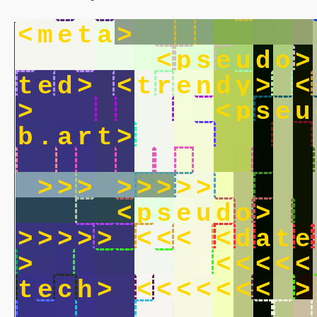
<
m
e
t
a
>
>
>
>
>
>
<
<
b
.
a
r
t
>
<
p
s
e
u
d
o
>
t
e
d
>
<
t
r
e
n
d
y
>
<
>
<
<
<
<
<
<
<
<
p
s
e
u
b
.
a
r
t
>
<
<
<
>
>
>
>
>
<
l
o
w
.
t
e
c
h
>
<
>
>
>
>
>
>
>
>
<
d
i
g
>
>
>
>
<
p
s
e
u
d
o
>
<
>
>
>
>
>
<
<
<
<
d
a
t
e
>
>
>
>
>
>
>
>
<
<
<
<
<
t
e
c
h
>
<
<
<
<
<
<
<
>
>
>
>
>
>
<
p
a
i
n
t
i
n