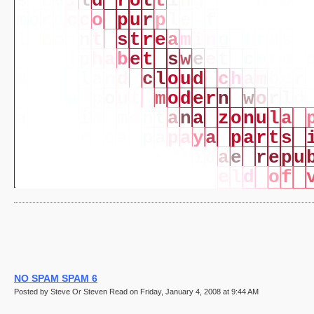
s
b
u
i
l
d
r
o
t
t
i
n
g
b
i
r
d
s
o
n
m
o
r
o
c
c
o
p
u
r
p
l
e
-
f
r
i
n
g
e
d
l
p
o
i
n
t
s
t
r
e
a
m
i
n
g
t
r
u
s
t
c
e
a
l
p
h
a
b
e
t
s
w
e
e
t
c
o
r
n
o
r
i
a
l
a
n
d
c
l
o
u
d
c
h
a
m
b
e
r
h
o
u
s
e
p
o
u
t
m
o
d
e
r
n
w
o
r
l
d
a
t
u
r
e
i
a
m
o
n
t
a
n
a
z
o
n
u
l
a
t
y
c
a
r
i
c
a
p
a
p
a
y
a
p
a
r
t
s
p
o
t
t
e
r
p
e
d
i
c
u
l
i
d
a
e
r
e
p
u
l
f
u
r
b
a
c
t
e
r
i
a
f
i
e
l
d
o
f
NO SPAM SPAM 6
Posted by Steve Or Steven Read on Friday, January 4, 2008 at 9:44 AM