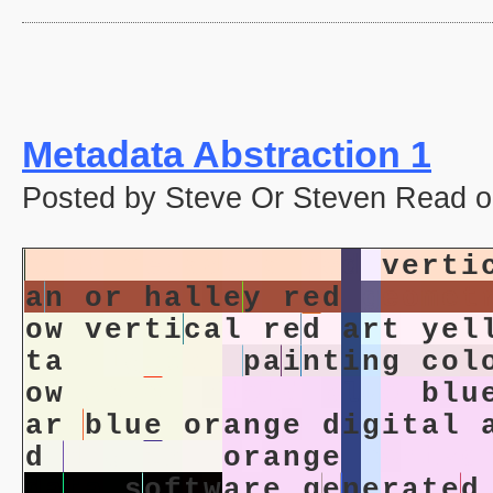
Metadata Abstraction 1
Posted by Steve Or Steven Read o
p
i
n
k
m
e
t
a
d
a
t
a
r
e
d
v
e
r
t
i
a
n
o
r
h
a
l
l
e
y
r
e
d
g
e
o
m
e
t
o
w
v
e
r
t
i
c
a
l
r
e
d
a
r
t
y
e
l
t
a
d
i
g
i
t
a
l
p
a
i
n
t
i
n
g
c
o
l
o
w
c
o
l
o
r
f
i
e
l
d
b
l
u
e
b
l
u
a
r
b
l
u
e
o
r
a
n
g
e
d
i
g
i
t
a
l
d
d
i
g
i
t
a
l
o
r
a
n
g
e
h
o
r
i
z
o
d
a
t
a
s
o
f
t
w
a
r
e
g
e
n
e
r
a
t
e
d