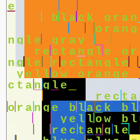
e
o
r
a
n
g
e
o
r
a
n
g
e
l
a
c
k
b
l
a
c
k
o
r
a
n
a
c
k
b
l
a
c
k
o
r
a
n
g
n
g
l
e
g
r
a
y
o
r
a
n
g
e
s
r
e
c
t
a
n
g
l
e
o
r
n
g
l
e
r
e
c
t
a
n
g
l
e
y
e
l
l
o
w
o
r
a
n
g
e
c
t
a
n
g
l
e
b
l
a
c
k
b
l
e
o
r
a
n
g
e
r
e
c
t
a
o
r
a
n
g
e
b
l
a
c
k
b
l
a
d
a
t
a
y
e
l
l
o
w
b
l
a
n
g
e
r
e
c
t
a
n
g
l
e