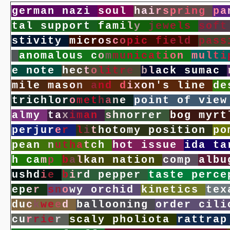
g
e
r
m
a
n
n
a
z
i
s
o
u
l
h
a
i
r
s
p
r
i
n
g
p
a
t
a
l
s
u
p
p
o
r
t
f
a
m
i
l
y
j
e
w
e
l
s
s
o
f
t
s
t
i
v
i
t
y
m
i
c
r
o
s
c
o
p
i
c
f
i
e
l
d
p
a
s
s
a
n
o
m
a
l
o
u
s
c
o
m
m
u
n
i
c
a
t
i
o
n
m
u
l
t
i
e
n
o
t
e
h
e
c
t
o
l
i
t
r
e
b
l
a
c
k
s
u
m
a
c
m
i
l
e
m
a
s
o
n
a
n
d
d
i
x
o
n
'
s
l
i
n
e
d
e
t
r
i
c
h
l
o
r
o
m
e
t
h
a
n
e
p
o
i
n
t
o
f
v
i
e
w
a
l
m
y
t
a
x
i
m
a
n
s
h
n
o
r
r
e
r
b
o
g
m
y
r
t
p
e
r
j
u
r
e
r
l
i
t
h
o
t
o
m
y
p
o
s
i
t
i
o
n
p
o
p
e
a
n
n
u
t
h
a
t
c
h
h
o
t
i
s
s
u
e
i
d
a
t
a
h
c
a
m
p
b
a
l
k
a
n
n
a
t
i
o
n
c
o
m
p
a
l
b
u
u
s
h
d
i
e
b
i
r
d
p
e
p
p
e
r
t
a
s
t
e
p
e
r
c
e
e
p
e
r
s
n
o
w
y
o
r
c
h
i
d
k
i
n
e
t
i
c
s
t
e
x
d
u
c
k
w
e
e
d
b
a
l
l
o
o
n
i
n
g
o
r
d
e
r
c
i
l
i
c
u
r
r
i
e
r
s
c
a
l
y
p
h
o
l
i
o
t
a
r
a
t
t
r
a
p