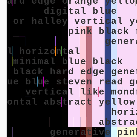
a
r
d
e
d
g
e
o
r
a
n
g
e
y
e
l
l
o
a
d
a
t
a
d
i
g
i
t
a
l
b
l
u
e
a
b
o
r
h
a
l
l
e
y
v
e
r
t
i
c
a
l
y
u
l
a
r
b
l
u
e
p
i
n
k
b
l
a
c
k
e
l
l
o
w
h
a
r
d
e
d
g
e
g
e
n
e
r
l
h
o
r
i
z
o
n
t
a
l
h
a
r
d
e
d
g
m
i
n
i
m
a
l
b
l
u
e
b
l
a
c
k
g
b
l
a
c
k
h
a
r
d
e
d
g
e
g
e
n
e
u
e
b
l
u
e
s
t
e
v
e
n
r
e
a
d
g
t
a
v
e
r
t
i
c
a
l
l
i
k
e
m
o
n
d
o
n
t
a
l
a
b
s
t
r
a
c
t
y
e
l
l
o
w
p
i
n
k
s
t
e
v
e
n
r
e
a
d
h
o
r
i
e
y
a
b
s
t
r
a
c
t
i
o
n
a
b
s
t
r
a
z
o
n
t
a
l
g
e
n
e
r
a
t
i
v
e
p
i
n