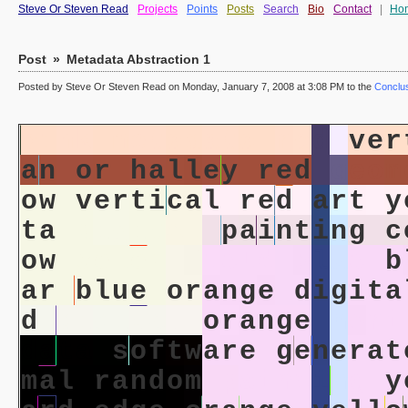
Steve Or Steven Read
Projects
Points
Posts
Search
Bio
Contact
|
Ho
Post
»
Metadata Abstraction 1
Posted by Steve Or Steven Read on Monday, January 7, 2008 at 3:08 PM to the
Conclus
p
i
n
k
m
e
t
a
d
a
t
a
r
e
d
v
e
r
a
n
o
r
h
a
l
l
e
y
r
e
d
g
e
o
m
o
w
v
e
r
t
i
c
a
l
r
e
d
a
r
t
y
t
a
d
i
g
i
t
a
l
p
a
i
n
t
i
n
g
c
o
w
c
o
l
o
r
f
i
e
l
d
b
l
u
e
b
a
r
b
l
u
e
o
r
a
n
g
e
d
i
g
i
t
a
d
d
i
g
i
t
a
l
o
r
a
n
g
e
h
o
r
i
d
a
t
a
s
o
f
t
w
a
r
e
g
e
n
e
r
a
t
m
a
l
r
a
n
d
o
m
p
a
i
n
t
i
n
g
y