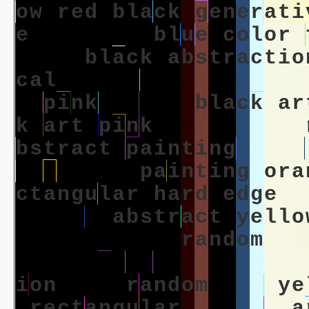
o
w
r
e
d
b
l
a
c
k
g
e
n
e
r
a
t
i
e
d
i
g
i
t
a
l
b
l
u
e
c
o
l
o
r
i
t
a
l
b
l
a
c
k
a
b
s
t
r
a
c
t
i
o
c
a
l
c
o
l
o
r
f
i
e
l
d
a
b
s
t
r
e
p
i
n
k
b
l
a
c
k
b
l
a
c
k
a
r
k
a
r
t
p
i
n
k
h
a
r
d
e
d
g
e
b
s
t
r
a
c
t
p
a
i
n
t
i
n
g
l
i
k
e
o
r
f
i
e
l
d
p
a
i
n
t
i
n
g
o
r
a
c
t
a
n
g
u
l
a
r
h
a
r
d
e
d
g
e
m
y
e
l
l
o
w
a
b
s
t
r
a
c
t
y
e
l
l
o
t
a
l
m
i
n
i
m
a
l
r
a
n
d
o
m
a
b
a
b
s
t
r
a
c
t
i
o
n
a
r
t
y
e
l
l
i
o
n
a
r
t
r
a
n
d
o
m
a
r
t
y
e
r
e
c
t
a
n
g
u
l
a
r
y
e
l
l
o
w
a