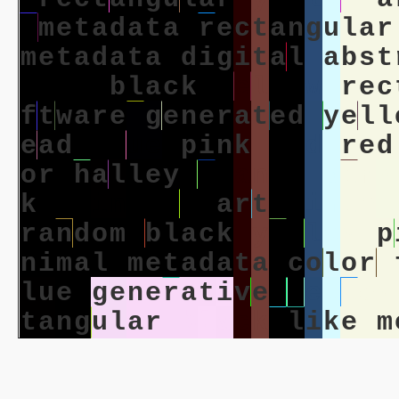
m
e
t
a
d
a
t
a
r
e
c
t
a
n
g
u
l
a
r
m
e
t
a
d
a
t
a
d
i
g
i
t
a
l
a
b
s
t
i
m
a
l
b
l
a
c
k
y
e
l
l
o
w
r
e
c
f
t
w
a
r
e
g
e
n
e
r
a
t
e
d
y
e
l
l
e
a
d
b
l
u
e
p
i
n
k
r
e
d
r
e
d
o
r
h
a
l
l
e
y
o
r
a
n
g
e
p
i
n
k
k
p
a
i
n
t
i
n
g
a
r
t
m
i
n
i
m
a
r
a
n
d
o
m
b
l
a
c
k
y
e
l
l
o
w
p
n
i
m
a
l
m
e
t
a
d
a
t
a
c
o
l
o
r
l
u
e
g
e
n
e
r
a
t
i
v
e
y
e
l
l
o
w
t
a
n
g
u
l
a
r
b
l
a
c
k
l
i
k
e
m