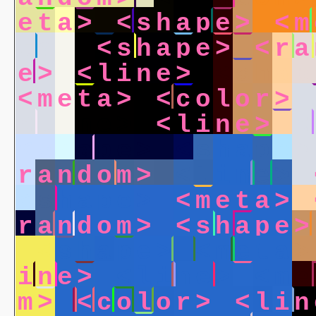
e
t
a
>
<
s
h
a
p
e
>
<
m
t
a
>
<
s
h
a
p
e
>
<
r
a
e
>
<
l
i
n
e
>
<
s
h
a
p
<
m
e
t
a
>
<
c
o
l
o
r
>
<
l
i
n
e
>
<
l
i
n
e
>
<
<
s
h
a
p
e
>
<
s
h
a
p
e
>
r
a
n
d
o
m
>
<
l
i
n
e
>
<
s
h
a
p
e
>
<
m
e
t
a
>
r
a
n
d
o
m
>
<
s
h
a
p
e
>
<
s
h
a
p
e
>
<
m
e
t
a
>
i
n
e
>
<
l
i
n
e
>
<
m
e
m
>
<
c
o
l
o
r
>
<
l
i
n