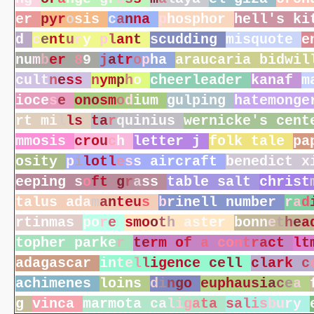
e
r
p
y
r
o
s
i
s
c
a
n
n
a
p
h
o
s
p
h
o
r
h
e
l
l
'
s
k
i
d
c
e
n
t
u
r
y
p
l
a
n
t
s
c
u
d
d
i
n
g
m
i
s
q
u
o
t
e
e
n
u
m
b
e
r
8
9
j
a
t
r
o
p
h
a
a
r
a
u
c
a
r
i
a
b
i
d
w
i
l
c
u
l
t
n
e
s
s
n
y
m
p
h
o
c
h
e
e
r
l
e
a
d
e
r
k
a
n
a
f
m
i
o
c
e
s
e
o
n
o
s
m
o
d
i
u
m
g
u
l
p
i
n
g
h
a
t
e
m
o
n
g
e
r
t
m
i
l
l
s
t
a
r
q
u
i
n
i
u
s
w
e
r
n
i
c
k
e
'
s
c
e
n
t
m
m
o
s
i
s
c
r
o
u
c
h
l
e
t
t
e
r
j
f
o
l
k
t
a
l
e
p
a
o
s
i
t
y
p
i
l
o
t
l
e
s
s
a
i
r
c
r
a
f
t
b
e
n
e
d
i
c
t
x
e
e
p
i
n
g
s
o
f
t
g
r
a
s
s
t
a
b
l
e
s
a
l
t
c
h
r
i
s
t
t
a
l
u
s
a
d
a
m
a
n
t
e
u
s
b
r
i
n
e
l
l
n
u
m
b
e
r
r
a
d
r
t
i
n
m
a
s
p
o
r
e
s
m
o
o
t
h
a
s
t
e
r
b
o
n
n
e
t
h
e
a
t
o
p
h
e
r
p
a
r
k
e
r
t
e
r
m
o
f
a
c
o
n
t
r
a
c
t
l
t
a
d
a
g
a
s
c
a
r
i
n
t
e
l
l
i
g
e
n
c
e
c
e
l
l
c
l
a
r
k
c
a
c
h
i
m
e
n
e
s
l
o
i
n
s
d
i
n
g
o
e
u
p
h
a
u
s
i
a
c
e
a
g
v
i
n
c
a
m
a
r
m
o
t
a
c
a
l
i
g
a
t
a
s
a
l
i
s
b
u
r
y