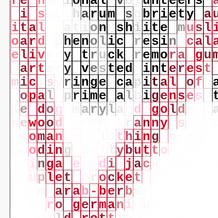
r
e
n
a
t
i
o
n
a
l
v
o
l
u
n
t
e
e
r
s
i
s
a
c
c
h
a
r
u
m
s
o
b
r
i
e
t
y
a
i
t
a
l
i
z
a
t
i
o
n
s
h
i
i
t
e
m
u
s
l
o
a
r
d
p
h
e
n
o
l
i
c
r
e
s
i
n
c
a
l
e
l
i
v
e
r
y
t
r
u
c
k
r
e
m
o
r
a
g
u
a
r
t
e
r
y
v
e
s
t
e
d
i
n
t
e
r
e
s
t
m
i
c
s
y
r
i
n
g
e
c
a
p
i
t
a
l
o
f
o
p
a
l
p
r
i
m
e
a
l
b
i
g
e
n
s
e
s
i
e
d
o
g
m
a
r
y
l
a
n
d
g
o
l
d
e
n
s
e
w
o
o
d
t
r
e
e
g
r
a
n
n
y
s
u
b
s
w
o
m
a
n
'
s
c
l
o
t
h
i
n
g
p
r
o
g
n
e
c
o
d
i
n
g
b
e
l
l
y
b
u
t
t
o
n
h
a
r
y
r
i
n
g
a
e
m
o
d
i
j
a
c
k
t
h
e
r
c
o
u
p
l
e
t
c
r
o
c
k
e
t
c
h
a
e
t
a
r
o
o
m
a
r
a
b
-
b
e
r
b
e
r
w
a
s
s
a
i
s
n
e
r
o
g
e
r
m
a
n
i
c
u
s
a
c
e
i