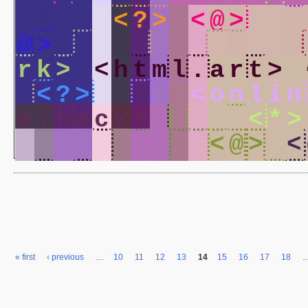
i
t
e
>
<
?
>
<
@
>
<
@
@
>
<
a
r
t
w
o
r
k
>
<
?
r
k
>
<
h
t
m
l
.
a
r
t
>
<
?
>
<
?
>
<
o
n
l
i
n
e
.
h
a
c
k
>
<
?
>
<
*
>
>
<
@
>
<
*
>
<
@
>
<
« first
‹ previous
…
10
11
12
13
14
15
16
17
18