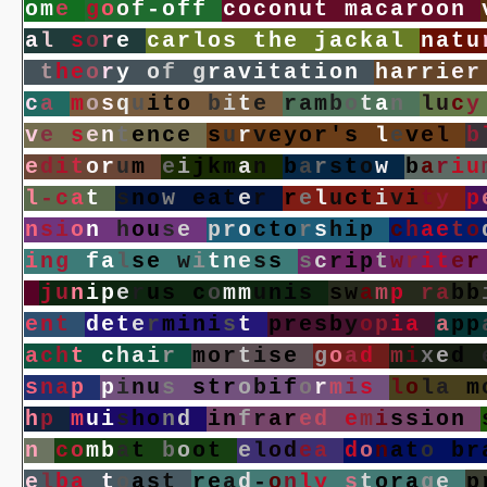
o
m
e
g
o
o
f
-
o
f
f
c
o
c
o
n
u
t
m
a
c
a
r
o
o
n
a
l
s
o
r
e
c
a
r
l
o
s
t
h
e
j
a
c
k
a
l
n
a
t
u
t
h
e
o
r
y
o
f
g
r
a
v
i
t
a
t
i
o
n
h
a
r
r
i
e
r
c
a
m
o
s
q
u
i
t
o
b
i
t
e
r
a
m
b
o
t
a
n
l
u
c
y
v
e
s
e
n
t
e
n
c
e
s
u
r
v
e
y
o
r
'
s
l
e
v
e
l
b
e
d
i
t
o
r
u
m
e
i
j
k
m
a
n
b
a
r
s
t
o
w
b
a
r
i
u
l
-
c
a
t
s
n
o
w
e
a
t
e
r
r
e
l
u
c
t
i
v
i
t
y
p
n
s
i
o
n
h
o
u
s
e
p
r
o
c
t
o
r
s
h
i
p
c
h
a
e
t
o
i
n
g
f
a
l
s
e
w
i
t
n
e
s
s
s
c
r
i
p
t
w
r
i
t
e
r
j
u
n
i
p
e
r
u
s
c
o
m
m
u
n
i
s
s
w
a
m
p
r
a
b
b
e
n
t
d
e
t
e
r
m
i
n
i
s
t
p
r
e
s
b
y
o
p
i
a
a
p
p
a
c
h
t
c
h
a
i
r
m
o
r
t
i
s
e
g
o
a
d
m
i
x
e
d
s
n
a
p
p
i
n
u
s
s
t
r
o
b
i
f
o
r
m
i
s
l
o
l
a
m
h
p
m
u
i
s
h
o
n
d
i
n
f
r
a
r
e
d
e
m
i
s
s
i
o
n
n
c
o
m
b
a
t
b
o
o
t
e
l
o
d
e
a
d
o
n
a
t
o
b
r
e
l
b
a
t
o
a
s
t
r
e
a
d
-
o
n
l
y
s
t
o
r
a
g
e
p