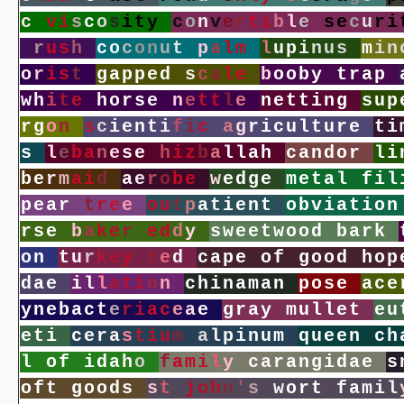
c
v
i
s
c
o
s
i
t
y
c
o
n
v
e
r
t
i
b
l
e
s
e
c
u
r
i
r
u
s
h
c
o
c
o
n
u
t
p
a
l
m
l
u
p
i
n
u
s
m
i
n
o
r
i
s
t
g
a
p
p
e
d
s
c
a
l
e
b
o
o
b
y
t
r
a
p
w
h
i
t
e
h
o
r
s
e
n
e
t
t
l
e
n
e
t
t
i
n
g
s
u
p
r
g
o
n
s
c
i
e
n
t
i
f
i
c
a
g
r
i
c
u
l
t
u
r
e
t
i
s
l
e
b
a
n
e
s
e
h
i
z
b
a
l
l
a
h
c
a
n
d
o
r
l
i
b
e
r
m
a
i
d
a
e
r
o
b
e
w
e
d
g
e
m
e
t
a
l
f
i
l
p
e
a
r
t
r
e
e
o
u
t
p
a
t
i
e
n
t
o
b
v
i
a
t
i
o
n
r
s
e
b
a
k
e
r
e
d
d
y
s
w
e
e
t
w
o
o
d
b
a
r
k
o
n
t
u
r
k
e
y
r
e
d
c
a
p
e
o
f
g
o
o
d
h
o
p
d
a
e
i
l
l
a
t
i
o
n
c
h
i
n
a
m
a
n
p
o
s
e
a
c
e
y
n
e
b
a
c
t
e
r
i
a
c
e
a
e
g
r
a
y
m
u
l
l
e
t
e
u
e
t
i
c
e
r
a
s
t
i
u
m
a
l
p
i
n
u
m
q
u
e
e
n
c
h
l
o
f
i
d
a
h
o
f
a
m
i
l
y
c
a
r
a
n
g
i
d
a
e
s
o
f
t
g
o
o
d
s
s
t
j
o
h
n
'
s
w
o
r
t
f
a
m
i
l