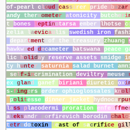
o
f
-
p
e
a
r
l
c
l
o
u
d
c
a
s
s
i
r
e
r
p
r
i
d
e
b
a
z
a
r
a
n
d
y
t
h
e
r
m
o
m
e
t
e
r
a
t
o
n
i
c
i
t
y
b
u
t
c
h
e
r
i
t
b
o
n
e
s
l
e
p
t
i
n
o
t
a
r
s
a
e
m
b
e
r
l
h
o
t
s
e
c
z
e
l
i
a
l
a
e
v
i
c
a
u
l
i
s
s
w
e
d
i
s
h
i
r
o
n
f
a
s
h
d
e
p
a
r
t
m
e
n
t
o
f
t
h
e
t
r
e
a
s
u
r
y
z
h
u
a
n
g
h
a
w
k
w
e
e
d
d
e
c
a
m
e
t
e
r
b
a
t
s
w
a
n
a
p
e
a
c
e
g
l
i
c
h
o
l
i
d
a
y
r
e
s
e
r
v
e
a
s
s
e
t
s
s
m
i
d
g
e
i
t
y
h
u
n
t
e
r
s
a
t
u
r
n
i
a
s
a
l
a
d
b
u
r
n
e
t
a
m
n
s
e
l
f
-
i
n
c
r
i
m
i
n
a
t
i
o
n
d
e
v
i
l
t
r
y
m
e
u
s
e
e
x
g
l
a
n
d
g
a
n
e
f
b
i
r
i
a
n
i
d
i
u
r
e
t
i
c
o
x
i
s
-
f
i
n
g
e
r
s
o
r
d
e
r
o
p
h
i
o
g
l
o
s
s
a
l
e
s
k
n
o
l
p
o
l
i
t
e
s
s
e
d
i
n
n
e
r
j
a
c
k
e
t
h
y
d
n
o
c
a
r
p
u
l
a
s
s
p
l
a
c
o
d
e
r
m
i
p
r
o
r
a
t
i
o
n
e
n
f
e
o
f
f
m
e
a
l
e
k
s
a
n
d
r
p
o
r
f
i
r
e
v
i
c
h
b
o
r
o
d
i
n
c
h
a
l
c
t
e
t
r
o
d
o
t
o
x
i
n
f
e
a
s
t
o
f
s
a
c
r
i
f
i
c
e
g
i
l