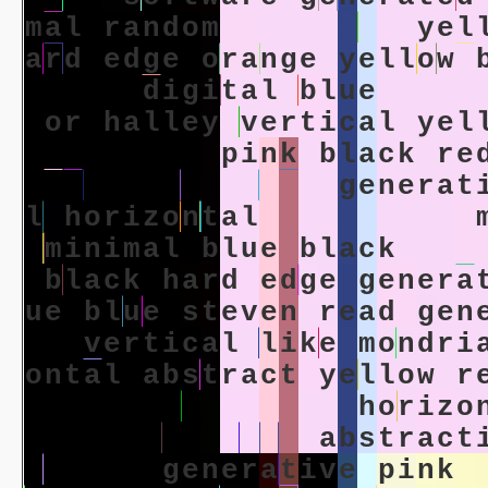
m
a
l
r
a
n
d
o
m
p
a
i
n
t
i
n
g
y
e
l
a
r
d
e
d
g
e
o
r
a
n
g
e
y
e
l
l
o
w
a
d
a
t
a
d
i
g
i
t
a
l
b
l
u
e
a
b
s
t
o
r
h
a
l
l
e
y
v
e
r
t
i
c
a
l
y
e
l
u
l
a
r
b
l
u
e
p
i
n
k
b
l
a
c
k
r
e
e
l
l
o
w
h
a
r
d
e
d
g
e
g
e
n
e
r
a
t
l
h
o
r
i
z
o
n
t
a
l
h
a
r
d
e
d
g
e
m
i
n
i
m
a
l
b
l
u
e
b
l
a
c
k
g
e
n
b
l
a
c
k
h
a
r
d
e
d
g
e
g
e
n
e
r
a
u
e
b
l
u
e
s
t
e
v
e
n
r
e
a
d
g
e
n
t
a
v
e
r
t
i
c
a
l
l
i
k
e
m
o
n
d
r
i
o
n
t
a
l
a
b
s
t
r
a
c
t
y
e
l
l
o
w
r
p
i
n
k
s
t
e
v
e
n
r
e
a
d
h
o
r
i
z
o
e
y
a
b
s
t
r
a
c
t
i
o
n
a
b
s
t
r
a
c
t
z
o
n
t
a
l
g
e
n
e
r
a
t
i
v
e
p
i
n
k