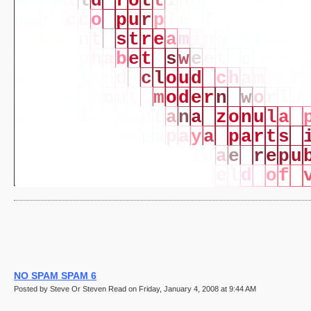
s
b
u
i
l
d
r
o
t
t
i
n
g
b
i
r
d
s
o
n
m
o
r
o
c
c
o
p
u
r
p
l
e
-
f
r
i
n
g
e
d
l
p
o
i
n
t
s
t
r
e
a
m
i
n
g
t
r
u
s
t
c
e
a
l
p
h
a
b
e
t
s
w
e
e
t
c
o
r
n
o
r
i
a
l
a
n
d
c
l
o
u
d
c
h
a
m
b
e
r
h
o
u
s
e
p
o
u
t
m
o
d
e
r
n
w
o
r
l
d
a
t
u
r
e
i
a
m
o
n
t
a
n
a
z
o
n
u
l
a
t
y
c
a
r
i
c
a
p
a
p
a
y
a
p
a
r
t
s
p
o
t
t
e
r
p
e
d
i
c
u
l
i
d
a
e
r
e
p
u
l
f
u
r
b
a
c
t
e
r
i
a
f
i
e
l
d
o
f
NO SPAM SPAM 6
Posted by Steve Or Steven Read on Friday, January 4, 2008 at 9:44 AM