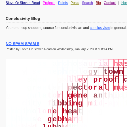
Steve Or Steven Read
Projects
Points
Posts
Search
Bio
Contact
|
Ho
Conclusivity Blog
Your one-stop shopping source for conclusivist art and
conclusivism
in general
NO SPAM SPAM 5
Posted by Steve Or Steven Read on Wednesday, January 2, 2008 at 8:14 PM
s
u
b
c
l
a
s
s
a
r
c
h
o
s
a
u
r
i
a
h
a
c
a
l
y
p
s
e
n
e
p
h
r
o
l
o
g
y
t
o
w
n
d
i
p
s
a
c
u
s
g
a
l
l
e
y
p
r
o
o
f
t
o
n
g
r
e
a
t
e
r
p
e
c
t
o
r
a
l
m
u
g
r
e
g
u
l
a
t
o
r
g
e
n
e
a
n
t
h
i
d
n
g
c
i
t
y
f
i
b
b
i
n
g
m
i
d
-
a
p
r
a
m
c
i
n
o
l
o
n
e
h
e
a
t
e
n
g
i
n
e
b
l
o
u
s
e
g
e
b
h
a
r
d
l
e
b
e
r
e
c