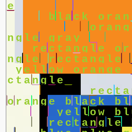
e
o
r
a
n
g
e
o
r
a
n
g
e
l
a
c
k
b
l
a
c
k
o
r
a
n
a
c
k
b
l
a
c
k
o
r
a
n
g
n
g
l
e
g
r
a
y
o
r
a
n
g
e
s
r
e
c
t
a
n
g
l
e
o
r
n
g
l
e
r
e
c
t
a
n
g
l
e
y
e
l
l
o
w
o
r
a
n
g
e
c
t
a
n
g
l
e
b
l
a
c
k
b
l
e
o
r
a
n
g
e
r
e
c
t
a
o
r
a
n
g
e
b
l
a
c
k
b
l
a
d
a
t
a
y
e
l
l
o
w
b
l
a
n
g
e
r
e
c
t
a
n
g
l
e