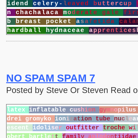
i
d
e
n
d
c
e
l
e
r
y
-
l
e
a
v
e
d
b
u
t
t
e
r
c
u
p
n
c
h
a
c
h
a
l
a
c
a
m
o
d
e
r
a
t
e
g
a
l
e
f
i
r
b
b
r
e
a
s
t
p
o
c
k
e
t
a
s
a
f
e
t
i
d
a
c
a
l
a
h
a
r
d
b
a
l
l
h
y
d
n
a
c
e
a
e
a
p
p
r
e
n
t
i
c
e
s
NO SPAM SPAM 7
Posted by Steve Or Steven Read on
l
a
t
e
x
i
n
f
l
a
t
a
b
l
e
c
u
s
h
i
o
n
g
y
m
n
o
p
i
l
u
s
d
r
e
i
g
r
o
m
y
k
o
i
o
n
i
z
a
t
i
o
n
t
u
b
e
n
u
c
l
e
a
e
s
c
e
n
t
i
d
o
l
i
s
e
r
o
u
t
f
i
t
t
e
r
t
r
o
c
h
e
w
i
o
b
e
r
t
b
a
r
t
l
e
t
t
f
a
m
i
l
y
a
p
l
o
d
o
n
t
i
i
d
a
e