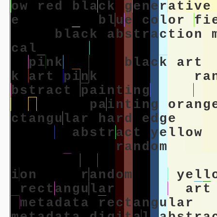
o
w
r
e
d
b
l
a
c
k
g
e
n
e
r
a
t
i
v
e
e
d
i
g
i
t
a
l
b
l
u
e
c
o
l
o
r
f
i
i
t
a
l
b
l
a
c
k
a
b
s
t
r
a
c
t
i
o
n
c
a
l
c
o
l
o
r
f
i
e
l
d
a
b
s
t
r
a
c
e
p
i
n
k
b
l
a
c
k
b
l
a
c
k
a
r
t
k
a
r
t
p
i
n
k
h
a
r
d
e
d
g
e
r
a
b
s
t
r
a
c
t
p
a
i
n
t
i
n
g
l
i
k
e
m
o
r
f
i
e
l
d
p
a
i
n
t
i
n
g
o
r
a
n
g
c
t
a
n
g
u
l
a
r
h
a
r
d
e
d
g
e
m
e
t
y
e
l
l
o
w
a
b
s
t
r
a
c
t
y
e
l
l
o
w
t
a
l
m
i
n
i
m
a
l
r
a
n
d
o
m
a
b
s
t
a
b
s
t
r
a
c
t
i
o
n
a
r
t
y
e
l
l
o
w
i
o
n
a
r
t
r
a
n
d
o
m
a
r
t
y
e
l
l
r
e
c
t
a
n
g
u
l
a
r
y
e
l
l
o
w
a
r
t
m
e
t
a
d
a
t
a
r
e
c
t
a
n
g
u
l
a
r
d