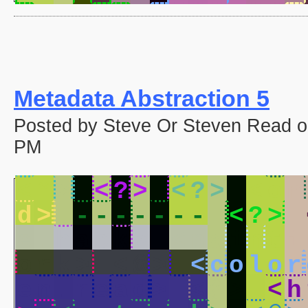
Metadata Abstraction 5
Posted by Steve Or Steven Read o
PM
<
*
>
<
?
>
<
?
>
<
o
n
d
>
-
-
-
-
-
-
-
<
?
>
e
.
h
a
c
k
>
<
p
a
i
n
t
i
o
r
k
>
<
@
>
<
c
o
l
o
r
e
n
.
r
e
a
d
>
<
@
>
<
h