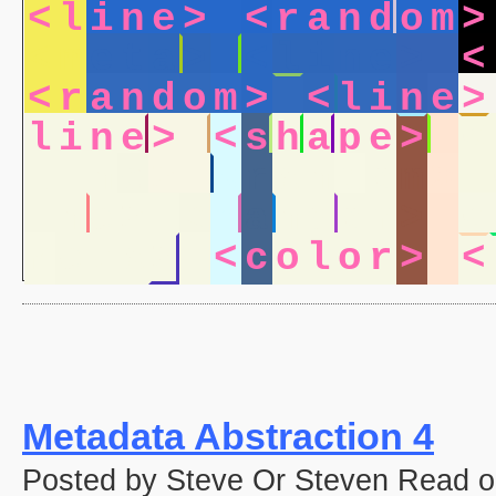
<
l
i
n
e
>
<
r
a
n
d
o
m
>
<
m
e
t
a
>
<
l
i
n
e
>
<
<
r
a
n
d
o
m
>
<
l
i
n
e
>
l
i
n
e
>
<
s
h
a
p
e
>
<
l
i
n
e
>
<
r
a
n
d
o
m
>
i
n
e
>
<
r
a
n
d
o
m
>
<
m
e
t
a
>
<
c
o
l
o
r
>
<
Metadata Abstraction 4
Posted by Steve Or Steven Read o