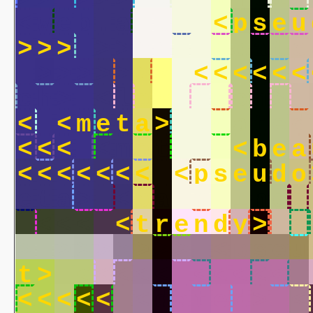
<
w
e
b
.
a
r
t
>
<
p
s
e
u
>
>
>
>
>
>
>
>
<
d
a
t
e
>
>
>
>
>
>
>
<
<
<
<
<
<
c
h
>
<
l
o
w
.
t
e
c
h
>
<
<
m
e
t
a
>
<
d
a
t
e
d
<
<
<
<
m
e
t
a
>
<
b
e
a
<
<
<
<
<
<
<
<
p
s
e
u
d
o
e
t
a
>
<
p
a
i
n
t
i
n
g
>
<
<
<
<
t
r
e
n
d
y
>
<
>
>
>
>
>
>
>
>
<
p
s
e
u
t
>
<
<
<
<
<
<
<
<
<
<
<
<
<
<
<
<
d
a
t
e
d
>
<