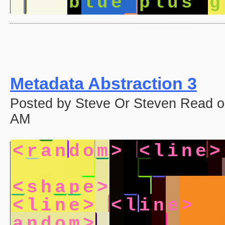
a
c
k
b
l
u
e
p
l
u
s
g
Metadata Abstraction 3
Posted by Steve Or Steven Read on
AM
<
r
a
n
d
o
m
>
<
l
i
n
e
>
<
s
h
a
p
e
>
<
r
a
n
d
o
<
s
h
a
p
e
>
<
r
a
n
d
o
m
<
l
i
n
e
>
<
l
i
n
e
>
<
a
n
d
o
m
>
<
r
a
n
d
o
m
>