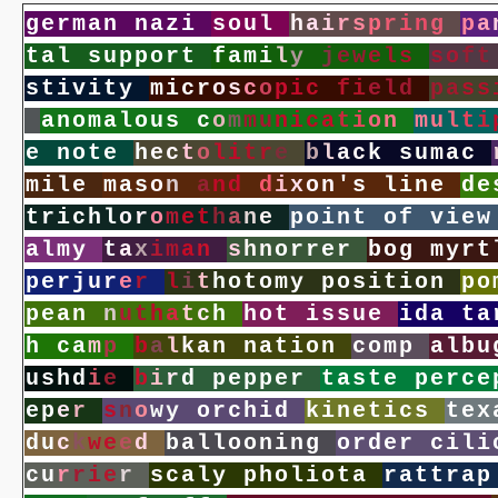
g
e
r
m
a
n
n
a
z
i
s
o
u
l
h
a
i
r
s
p
r
i
n
g
p
a
t
a
l
s
u
p
p
o
r
t
f
a
m
i
l
y
j
e
w
e
l
s
s
o
f
t
s
t
i
v
i
t
y
m
i
c
r
o
s
c
o
p
i
c
f
i
e
l
d
p
a
s
s
a
n
o
m
a
l
o
u
s
c
o
m
m
u
n
i
c
a
t
i
o
n
m
u
l
t
i
e
n
o
t
e
h
e
c
t
o
l
i
t
r
e
b
l
a
c
k
s
u
m
a
c
m
i
l
e
m
a
s
o
n
a
n
d
d
i
x
o
n
'
s
l
i
n
e
d
e
t
r
i
c
h
l
o
r
o
m
e
t
h
a
n
e
p
o
i
n
t
o
f
v
i
e
w
a
l
m
y
t
a
x
i
m
a
n
s
h
n
o
r
r
e
r
b
o
g
m
y
r
t
p
e
r
j
u
r
e
r
l
i
t
h
o
t
o
m
y
p
o
s
i
t
i
o
n
p
o
p
e
a
n
n
u
t
h
a
t
c
h
h
o
t
i
s
s
u
e
i
d
a
t
a
h
c
a
m
p
b
a
l
k
a
n
n
a
t
i
o
n
c
o
m
p
a
l
b
u
u
s
h
d
i
e
b
i
r
d
p
e
p
p
e
r
t
a
s
t
e
p
e
r
c
e
e
p
e
r
s
n
o
w
y
o
r
c
h
i
d
k
i
n
e
t
i
c
s
t
e
x
d
u
c
k
w
e
e
d
b
a
l
l
o
o
n
i
n
g
o
r
d
e
r
c
i
l
i
c
u
r
r
i
e
r
s
c
a
l
y
p
h
o
l
i
o
t
a
r
a
t
t
r
a
p