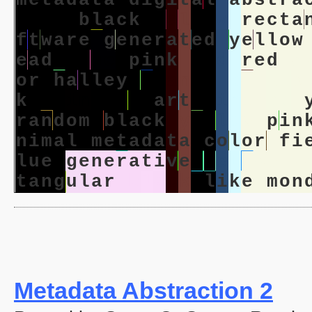
m
e
t
a
d
a
t
a
d
i
g
i
t
a
l
a
b
s
t
r
a
i
m
a
l
b
l
a
c
k
y
e
l
l
o
w
r
e
c
t
a
f
t
w
a
r
e
g
e
n
e
r
a
t
e
d
y
e
l
l
o
w
e
a
d
b
l
u
e
p
i
n
k
r
e
d
r
e
d
a
o
r
h
a
l
l
e
y
o
r
a
n
g
e
p
i
n
k
b
k
p
a
i
n
t
i
n
g
a
r
t
m
i
n
i
m
a
l
r
a
n
d
o
m
b
l
a
c
k
y
e
l
l
o
w
p
i
n
n
i
m
a
l
m
e
t
a
d
a
t
a
c
o
l
o
r
f
i
l
u
e
g
e
n
e
r
a
t
i
v
e
y
e
l
l
o
w
r
t
a
n
g
u
l
a
r
b
l
a
c
k
l
i
k
e
m
o
n
Metadata Abstraction 2