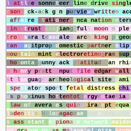
l
a
t
t
l
e
e
s
o
n
n
e
t
e
e
r
l
i
n
e
-
d
r
i
v
e
s
i
n
g
l
r
s
o
n
a
c
k
-
a
c
k
g
u
n
p
u
r
v
i
e
w
w
r
i
t
t
e
n
a
c
a
f
f
a
i
r
e
s
t
a
t
i
o
n
e
r
i
n
c
a
r
n
a
t
i
o
n
e
t
e
r
t
i
n
g
t
r
u
s
t
x
i
n
j
i
a
n
g
f
u
l
l
m
o
o
n
m
a
p
l
e
t
r
o
l
s
a
r
a
t
e
a
s
d
a
l
e
m
a
r
c
h
k
i
n
g
p
i
g
e
o
t
a
n
d
a
g
i
t
p
r
o
p
d
o
m
e
s
t
i
c
p
a
r
t
n
e
r
s
l
i
p
m
o
u
n
t
a
i
n
m
i
n
t
e
l
e
c
t
r
o
r
e
t
i
n
o
g
r
a
m
s
u
p
t
h
o
d
o
n
t
a
g
u
n
n
y
s
a
c
k
p
l
a
t
i
t
u
d
e
a
n
a
r
h
i
m
h
e
n
r
y
p
r
a
t
t
i
n
p
u
t
f
i
l
e
e
d
g
a
r
w
a
l
l
s
t
l
a
n
g
u
a
g
e
a
r
c
h
e
o
l
o
g
i
c
a
l
s
i
t
e
f
a
m
i
s
p
e
c
t
a
t
o
r
s
p
o
r
t
f
e
t
a
l
d
i
s
t
r
e
s
s
c
h
i
u
s
p
h
o
x
i
n
u
s
h
o
t
t
e
n
t
o
t
a
r
g
y
r
o
t
a
e
n
i
a
l
a
w
o
f
a
v
e
r
a
g
e
s
q
u
i
n
v
i
r
a
c
e
p
t
e
q
u
a
l
a
d
e
n
i
t
i
s
h
a
l
o
r
a
g
a
c
e
a
e
c
a
p
e
t
r
a
f
a
l
g
s
a
s
s
i
s
t
a
n
t
e
s
p
i
o
n
a
g
e
n
e
t
w
o
r
k
m
a
i
d
e
n
g
o
r
a
n
g
e
g
r
a
s
s
m
a
l
a
y
a
e
l
g
i
z
a
c
r
o
n