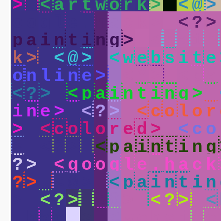
>
<
a
r
t
w
o
r
k
>
<
@
>
o
o
g
l
e
.
h
a
c
k
>
<
?
>
p
a
i
n
t
i
n
g
>
<
p
a
i
n
k
>
<
@
>
<
w
e
b
s
i
t
e
o
n
l
i
n
e
>
<
*
>
<
p
a
<
?
>
<
p
a
i
n
t
i
n
g
>
i
n
e
>
<
?
>
<
c
o
l
o
r
>
<
c
o
l
o
r
e
d
>
<
c
o
>
<
?
>
<
p
a
i
n
t
i
n
g
?
>
<
g
o
o
g
l
e
.
h
a
c
k
?
>
<
@
>
<
p
a
i
n
t
i
n
>
<
?
>
<
@
>
<
?
>
<
.
h
a
c
k
>
<
w
e
b
s
i
t
e