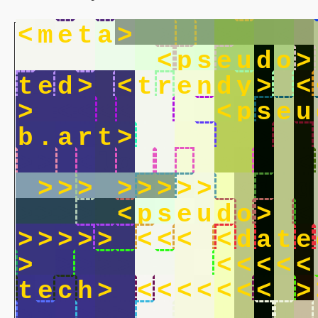
<
m
e
t
a
>
>
>
>
>
>
<
<
b
.
a
r
t
>
<
p
s
e
u
d
o
>
t
e
d
>
<
t
r
e
n
d
y
>
<
>
<
<
<
<
<
<
<
<
p
s
e
u
b
.
a
r
t
>
<
<
<
>
>
>
>
>
<
l
o
w
.
t
e
c
h
>
<
>
>
>
>
>
>
>
>
<
d
i
g
>
>
>
>
<
p
s
e
u
d
o
>
<
>
>
>
>
>
<
<
<
<
d
a
t
e
>
>
>
>
>
>
>
>
<
<
<
<
<
t
e
c
h
>
<
<
<
<
<
<
<
>
>
>
>
>
>
<
p
a
i
n
t
i
n