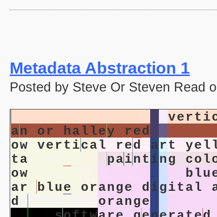
Metadata Abstraction 1
Posted by Steve Or Steven Read o
p
i
n
k
m
e
t
a
d
a
t
a
r
e
d
v
e
r
t
i
a
n
o
r
h
a
l
l
e
y
r
e
d
g
e
o
m
e
t
o
w
v
e
r
t
i
c
a
l
r
e
d
a
r
t
y
e
l
t
a
d
i
g
i
t
a
l
p
a
i
n
t
i
n
g
c
o
l
o
w
c
o
l
o
r
f
i
e
l
d
b
l
u
e
b
l
u
a
r
b
l
u
e
o
r
a
n
g
e
d
i
g
i
t
a
l
d
d
i
g
i
t
a
l
o
r
a
n
g
e
h
o
r
i
z
o
d
a
t
a
s
o
f
t
w
a
r
e
g
e
n
e
r
a
t
e
d