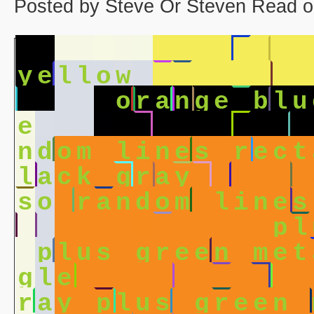
Posted by Steve Or Steven Read o
y
e
l
l
o
w
p
l
u
s
g
r
e
y
e
l
l
o
w
r
e
c
t
a
n
g
l
n
g
l
e
o
r
a
n
g
e
b
l
u
e
b
l
u
e
o
r
a
n
g
e
b
n
d
o
m
l
i
n
e
s
r
e
c
t
l
a
c
k
g
r
a
y
p
l
u
s
s
o
r
a
n
d
o
m
l
i
n
e
s
b
l
a
c
k
b
l
a
c
k
p
l
p
l
u
s
g
r
e
e
n
m
e
t
g
l
e
p
l
u
s
g
r
e
e
n
r
a
y
p
l
u
s
g
r
e
e
n