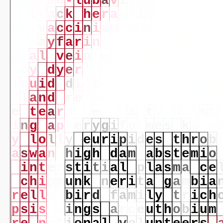
c
h
a
b
a
d
-
l
u
b
a
v
i
t
c
h
r
e
d
m
e
h
t
r
a
c
k
h
e
r
a
c
l
i
t
u
s
b
i
o
s
c
a
v
a
c
c
i
n
i
u
m
a
n
g
u
s
t
i
f
o
l
e
w
a
y
f
a
r
i
n
g
t
r
e
e
f
l
o
a
t
d
i
a
l
v
e
i
n
w
i
r
e
g
a
u
g
e
d
r
b
o
y
d
y
e
r
'
s
g
r
e
e
n
w
e
e
d
l
a
i
q
u
i
d
d
i
e
t
b
a
l
e
n
c
i
a
g
a
a
l
a
n
d
r
e
f
o
r
m
a
c
a
n
t
h
a
c
e
a
e
t
e
a
r
s
h
e
n
p
a
r
t
y
h
o
i
s
t
i
n
g
a
p
t
e
r
y
g
i
f
o
r
m
e
s
k
a
i
n
y
l
o
l
l
y
e
u
r
i
p
i
d
e
s
t
h
r
o
b
a
s
w
a
n
h
i
g
h
d
a
m
a
b
s
t
e
m
i
o
i
n
t
e
r
s
t
i
t
i
a
l
p
l
a
s
m
a
c
e
c
h
i
p
m
u
n
k
n
e
r
i
t
a
g
a
m
b
i
a
r
e
l
l
a
b
i
r
d
f
a
m
i
l
y
t
r
i
c
h
p
s
i
s
w
i
n
g
s
a
r
c
e
u
t
h
o
b
i
u
m