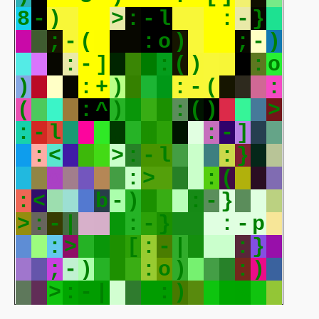
8
-
)
>
:
-
l
:
-
}
;
-
(
:
o
)
;
-
)
:
-
]
:
(
)
:
o
)
:
+
)
:
-
(
:
(
:
^
)
:
(
)
>
:
-
l
:
-
]
:
-
]
:
<
>
:
-
l
:
}
:
o
)
:
>
:
(
:
<
b
-
)
:
-
}
>
:
-
|
:
-
}
:
-
p
:
>
[
:
-
|
:
}
;
-
)
:
o
)
:
)
>
:
-
|
:
)
<
:
-