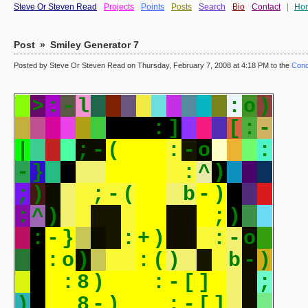
Steve Or Steven Read
Projects
Points
Posts
Search
Bio
Contact
|
Ho
Post
»
Smiley Generator 7
Posted by Steve Or Steven Read on Thursday, February 7, 2008 at 4:18 PM to the
Conc
>
:
-
l
8
-
)
:
o
)
8
-
)
:
]
[
:
-
|
;
-
(
:
-
o
:
-
}
:
-
}
:
^
)
;
)
;
-
(
b
-
)
:
^
)
>
:
-
l
;
)
:
-
}
:
+
)
:
-
o
:
o
)
:
(
)
b
-
)
:
8
)
:
-
[
]
;
)
8
-
)
:
-
[
]