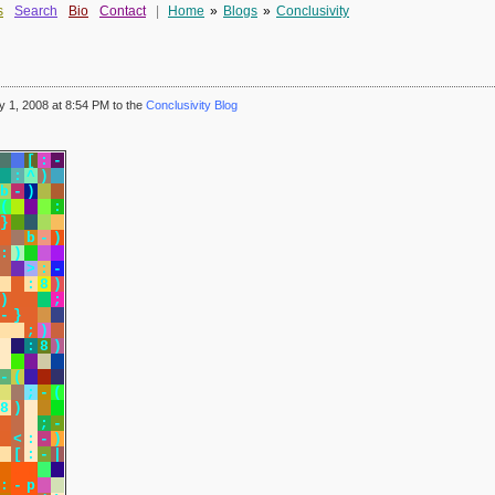
s
Search
Bio
Contact
|
Home
»
Blogs
»
Conclusivity
 1, 2008 at 8:54 PM to the
Conclusivity Blog
[
:
-
:
^
)
b
-
)
(
:
}
;
b
-
)
:
)
>
:
-
:
8
)
)
;
-
}
;
)
:
8
)
:
(
-
(
;
-
(
8
)
;
-
<
:
-
)
[
:
-
|
:
(
:
-
p