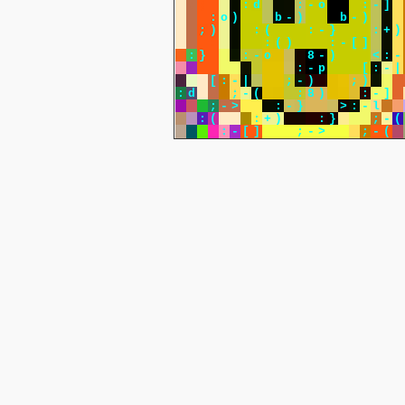
;
)
:
d
:
-
o
:
-
]
:
o
)
b
-
)
b
-
)
;
)
:
(
:
-
}
:
+
)
:
}
:
(
)
:
-
[
]
:
}
:
-
o
8
-
)
<
:
-
-
(
;
-
)
:
-
p
[
:
-
|
[
:
-
|
;
-
)
;
)
:
d
;
-
(
:
8
)
:
-
]
;
-
>
:
-
}
>
:
-
l
:
(
:
+
)
:
}
;
-
(
)
:
-
[
]
;
-
>
;
-
(