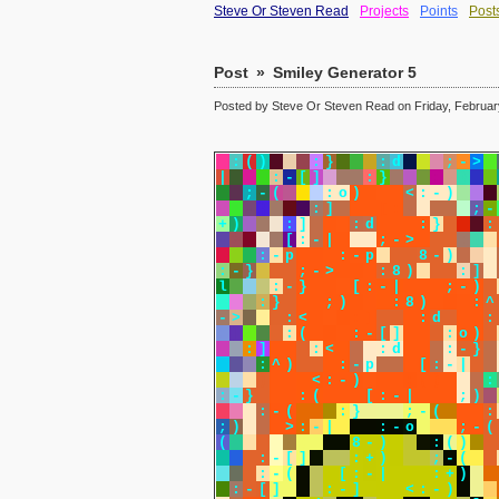
Steve Or Steven Read
Projects
Points
Post
Post
»
Smiley Generator 5
Posted by Steve Or Steven Read on Friday, February
:
(
)
:
}
:
d
;
-
>
|
:
-
[
]
:
}
:
-
}
;
-
(
:
o
)
<
:
-
)
:
-
}
:
]
[
:
-
|
;
-
+
)
:
]
:
d
:
}
:
-
>
[
:
-
|
;
-
>
:
)
:
-
p
:
-
p
8
-
)
:
-
}
;
-
>
:
8
)
:
]
l
:
-
}
[
:
-
|
;
-
)
:
}
;
)
:
8
)
:
^
-
>
:
<
:
]
:
d
:
:
]
:
(
:
-
[
]
:
o
)
:
]
:
<
:
d
:
-
}
:
^
)
:
-
p
[
:
-
|
:
(
)
<
:
-
)
:
(
)
:
:
-
}
:
(
[
:
-
|
;
)
:
-
(
:
}
;
-
(
:
;
)
>
:
-
|
:
-
o
;
-
(
(
:
(
)
8
-
)
:
(
)
:
-
[
]
:
+
)
;
-
(
:
-
(
[
:
-
|
:
+
)
:
-
[
]
:
-
]
<
:
-
)